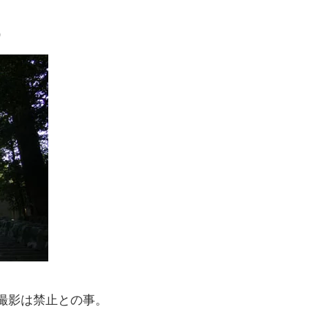
）
撮影は禁止との事。