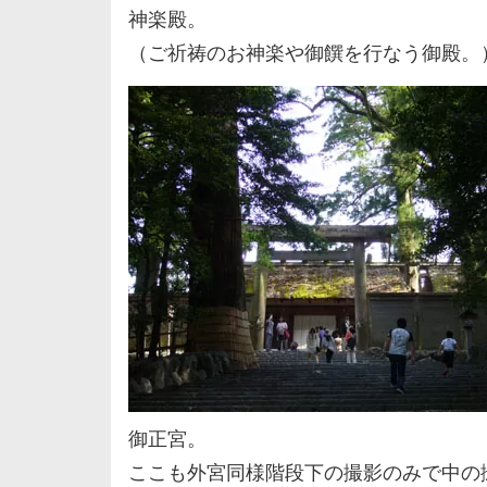
神楽殿。
（ご祈祷のお神楽や御饌を行なう御殿。
御正宮。
ここも外宮同様階段下の撮影のみで中の