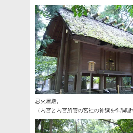
忌火屋殿。
（内宮と内宮所管の宮社の神饌を御調理