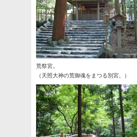
荒祭宮。
（天照大神の荒御魂をまつる別宮。）