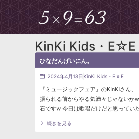
KinKi Kids・E☆E
ひなだんげいにん。
2024年4月13日
KinKi Kids・E☆E
『ミュージックフェア』のKinKiさん
振られる前からやる気満々じゃないかw
石ですw 今日は歌唱だけだと思ってい
続きを見る