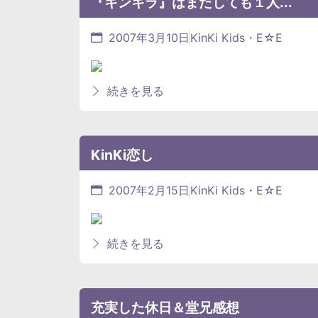
『キンキラ』はまたしても１人...
2007年3月10日
KinKi Kids・E☆E
続きを見る
KinKi恋し
2007年2月15日
KinKi Kids・E☆E
続きを見る
充実した休日＆堂兄感想