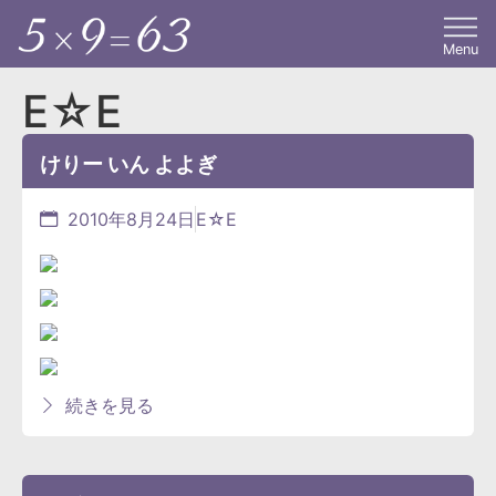
Menu
E☆E
けりー いん よよぎ
2010年8月24日
E☆E
続きを見る