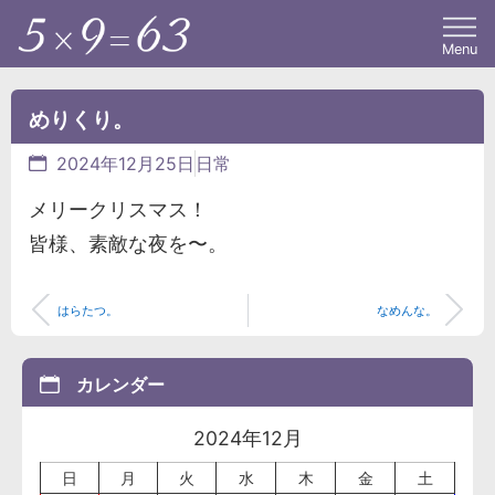
Menu
めりくり。
2024年12月25日
日常
メリークリスマス！
皆様、素敵な夜を〜。
はらたつ。
なめんな。
カレンダー
2024年12月
日
月
火
水
木
金
土