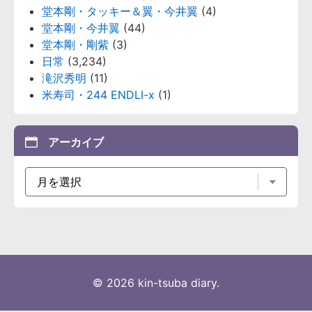
堂本剛・タッキー＆翼・今井翼
(4)
堂本剛・今井翼
(44)
堂本剛・剛紫
(3)
日常
(3,234)
滝沢秀明
(11)
米寿司・244 ENDLI-x
(1)
アーカイブ
© 2026 kin-tsuba diary.