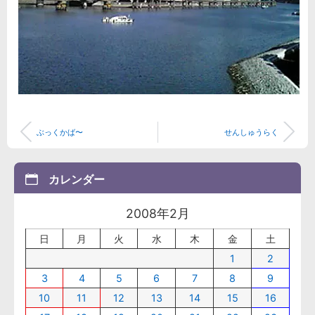
ぶっくかば〜
せんしゅうらく
カレンダー
2008年2月
日
月
火
水
木
金
土
1
2
3
4
5
6
7
8
9
10
11
12
13
14
15
16