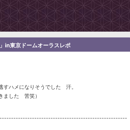
er-iD-」in東京ドームオーラスレポ
逃すハメになりそうでした 汗。
きました 苦笑）
-------------------------------------------------------