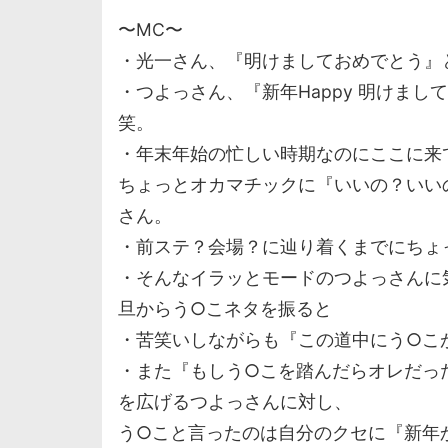
〜MC〜
・光一さん、『明けましておめでとう』
・つよっさん、『新年Happy 明けまして
笑。
・年末年始の忙しい時期なのにここに来
ちょっとオカマチックに『いいの？いい
さん。
・前ステ？会場？に辿り着くまでにちょ
・そんなイラッとモードのつよっさんに
旦からう○こネタを振ると
・苦笑いしながらも『この道中にう○こ
・また『もしう○こを踏んだらオレだっ
を広げるつよっさんに対し、
う○こと言ったのは自分のクセに『新年