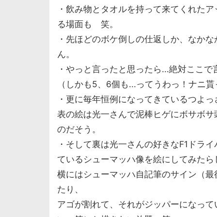
・飲み物とタオルを持って来てくれたア
る場面も 笑。
・先ほどのボケ倒しの仕返しか、なかな
ん。
・やっと言ったと思ったら...絶対ここ
（しかも5、6個も...ってうわっ！ナ
・更に毎年恒例になってきているつよっ
表の絵は光一さんで泥棒ヒゲにボサボサ
のだそう。
・そして裏は光一さんの好きなF1ドラ
ているシューマッハ像を絵にしてみたら
横にはシューマッハ自記筆のサイン（最
たり、
アゴが割れて、それがジッパーになって