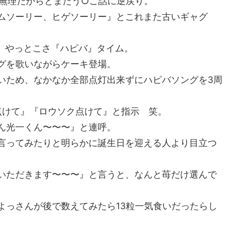
に無理だからとまたう○こ話に逆戻り。
ムソーリー、ヒゲソーリー』とこれまた古いギャグ
、やっとこさ『ハピバ』タイム。
グを歌いながらケーキ登場。
いため、なかなか全部点灯出来ずにハピバソングを3周
点けて』『ロウソク点けて』と指示 笑。
ん光一くん〜〜〜』と連呼。
言ってみたりと明らかに誕生日を迎える人より目立つ
いただきます〜〜〜』と言うと、なんと苺だけ選んで
よっさんが後で数えてみたら13粒一気食いだったらし