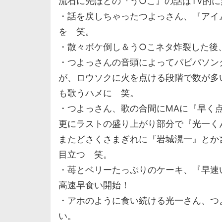
流石に先ほどの『う○こ』の話はTV的
・話を戻しちゃったつよっさん、『アイ
を 笑。
・散々ボケ倒し＆う○こネタ炸裂した後
・つよっさんの音頭によってパピバソン
が、ロウソクに火を点ける段階で数が多
も歌うハメに 笑。
・つよっさん、歌の合間にMAに『早く
更にラストの盛り上がり部分で『光一く
またどさくさまぎれに『岩城滉一』とか
目立つ 笑。
・苺とベリーたっぷりのケーキ、『早速
高速早食い開始！
・アホのように食い続ける光一さん、つ
い。