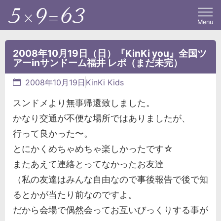
Menu
2008年10月19日（日）『KinKi you』全国ツ
アーinサンドーム福井 レポ（まだ未完）
2008年10月19日
KinKi Kids
スンドメより無事帰還致しました。
かなり交通が不便な場所ではありましたが、
行って良かった〜。
とにかくめちゃめちゃ楽しかったです☆
またあえて連絡とってなかったお友達
（私の友達はみんな自由なので事後報告で後で知
るとかが当たり前なのですよ。
だから会場で偶然会ってお互いびっくりする事が