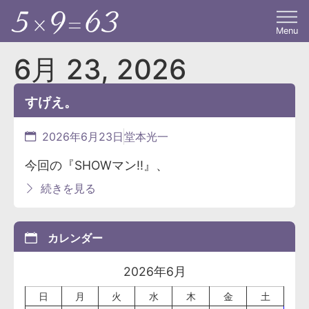
Menu
6月 23, 2026
すげえ。
2026年6月23日
堂本光一
今回の『SHOWマン!!』、
続きを見る
カレンダー
2026年6月
日
月
火
水
木
金
土