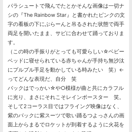
パラシュートで飛んでたとかそんな画像は一切ナ
シの『The Rainbow Star』と書かれたピンクの文
字の看板の下にぶらーんと吊るされた状態で両手
両足を開いたまま、サビに合わせて踊っておりま
す。
（この時の手振りがとっても可愛らしい☆ベビー
ベッドに寝せられている赤ちゃんが手持ち無沙汰
にプルプル手足を動かしている時みたい 笑）←
ってどんな表現だ、自分 笑
バックはでっかい☆や○模様が曲と共にカラフル
に光り、まさにそれこそレインボースター 笑。
そして2コーラス目ではフライング映像はなく、
紫のバックに紫スーツで歌い踊るつよっさんの画
面上からまるでロケットが到着するように火花を