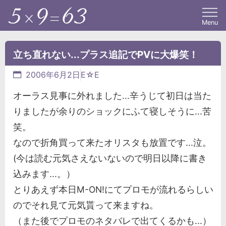
Menu
立ち直れない...プラス追記でPVに大爆笑！
2006年6月2日
E☆E
オーラス見事に外れました...辛うじて初日は当た
りましたが余りのショックにふて寝しそうに...苦
笑。
なので折角買って来たオリスタも放置です...泣。
(今は読む元気さえないないので明日以降に書き
込みます...。）
とりあえず本日M-ON!にてプロモが流れるらしい
のでそれ見て元気貰って来ますね。
（また後でプロモのネタバレで出てくるかも...）