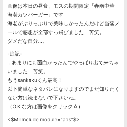
画像は本日の昼食、モスの期間限定『春雨中華
海老カツバーガー』です。
海老がぷりっぷりで美味しかったんだけど当落メ
ールで感想が全部すっ飛びました 苦笑。
ダメだな自分...。
-追記-
...あまりにも面白かったんでやっぱり出て来ちゃ
いました 苦笑。
もうsankakuくん最高！
以下簡単なネタバレになりますのでまだ知りたく
ない方は読まないで下さいね。
（O.K.な方は画像をクリック☆）
<$MTInclude module="ads"$>