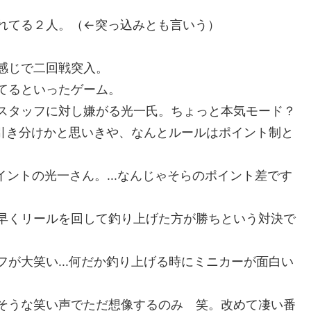
れてる２人。（←突っ込みとも言いう）
感じで二回戦突入。
当てるといったゲーム。
るスタッフに対し嫌がる光一氏。ちょっと本気モード？
で引き分けかと思いきや、なんとルールはポイント制と
イントの光一さん。...なんじゃそらのポイント差です
早くリールを回して釣り上げた方が勝ちという対決で
が大笑い...何だか釣り上げる時にミニカーが面白い
そうな笑い声でただ想像するのみ 笑。改めて凄い番