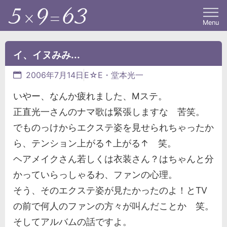
Menu
イ、イヌみみ...
2006年7月14日
E☆E・堂本光一
いやー、なんか疲れました、Mステ。
正直光一さんのナマ歌は緊張しますな 苦笑。
でものっけからエクステ姿を見せられちゃったか
ら、テンション上がる↑上がる↑ 笑。
ヘアメイクさん若しくは衣装さん？はちゃんと分
かっていらっしゃるわ、ファンの心理。
そう、そのエクステ姿が見たかったのよ！とTV
の前で何人のファンの方々が叫んだことか 笑。
そしてアルバムの話ですよ。