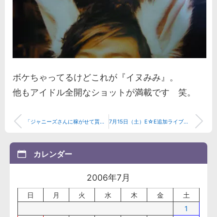
ボケちゃってるけどこれが『イヌみみ』。
他もアイドル全開なショットが満載です 笑。
「ジャニーズさんに稼がせて貰ってます」...新曲感想追記有り
7月15日（土）E☆E追加ライブレポ
カレンダー
2006年7月
日
月
火
水
木
金
土
1