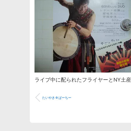
ライブ中に配られたフライヤーとNY土
たいやき☆ぱーちー