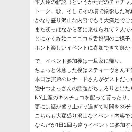
本人達の解説（というかただのチャチャ
トーク、歌、そしてその場で撮影した写
かなり盛り沢山な内容でもう大満足でご
また初っぱなから客に乗せられて２人で
とにかく終始ニコニコ＆舌好調のご様子
ホント楽しいイベントに参加できて良か
で、イベント参加後は一旦家に帰り、
ちょっと休憩した後はスティーヴさん主
本日は実弟のレナードさんがゲストだっ
途中つよっさんの話題がちょろりと出た
NY土産のキスチョコを配って貰ったり
更には話が盛り上がり過ぎて時間を35
こちらも大変盛り沢山なイベント内容で
なんだか1日2回も違うイベントに参加