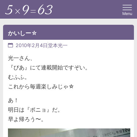
Menu
かいしー☆
2010年2月4日
堂本光一
光一さん、
『ぴあ』にて連載開始ですぞい。
むふふ。
これから毎週楽しみじゃ☆
あ！
明日は『ポニョ』だ。
早よ帰ろう〜。