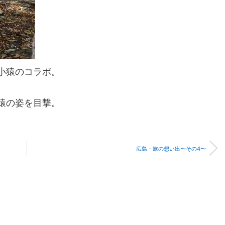
小猿のコラボ。
猿の姿を目撃。
広島・旅の想い出〜その4〜