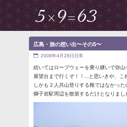
広島・旅の想い出〜その5〜
2008年4月28日
日常
続いてはロープウェーを乗り継いで弥山
展望台まで行くぞ！！...と思いきや、
しかも２人共山登りする靴ではなかった
獅子岩駅周辺を散策するだけとなりまし