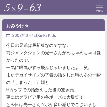
Menu
おみやげ☆
2008年6月1日
KinKi Kids
今日の兄弟は最新版なのですな。
前ジャンクションの光一さんがめちゃめちゃ可愛
かったので、
一気に眠気がすっ飛んじゃいましたよ 笑。
またデカイサイズの下着の話をした時のあの一瞬
の『しまった！』顔と、
Hカップでの指数えした後の驚き顔、
更にはグラピア用の各ポーズに大爆笑！
と今日は光一さんツボが多い感じでございまし