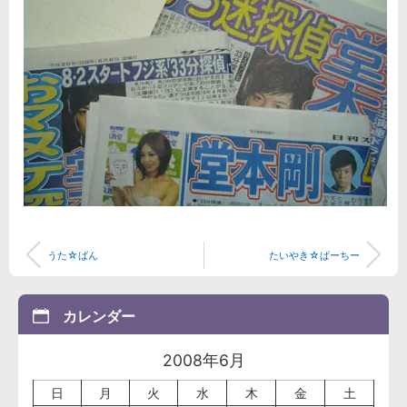
うた☆ばん
たいやき☆ぱーちー
カレンダー
2008年6月
日
月
火
水
木
金
土