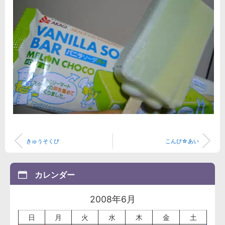
きゅうそくび
こんび☆あい
カレンダー
2008年6月
日
月
火
水
木
金
土