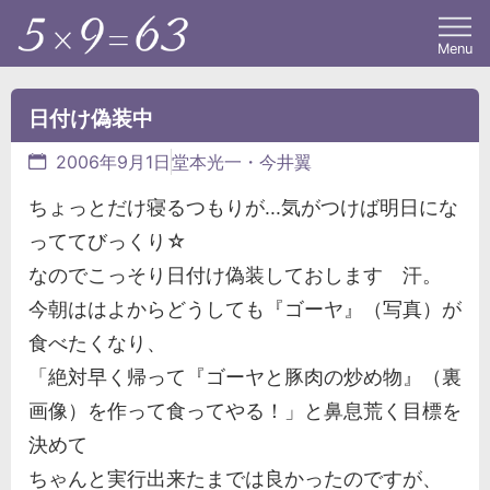
Menu
日付け偽装中
2006年9月1日
堂本光一・今井翼
ちょっとだけ寝るつもりが...気がつけば明日にな
っててびっくり☆
なのでこっそり日付け偽装しておします 汗。
今朝ははよからどうしても『ゴーヤ』（写真）が
食べたくなり、
「絶対早く帰って『ゴーヤと豚肉の炒め物』（裏
画像）を作って食ってやる！」と鼻息荒く目標を
決めて
ちゃんと実行出来たまでは良かったのですが、