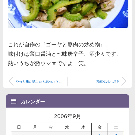
これが自作の『ゴーヤと豚肉の炒め物』。
味付けは薄口醤油と七味唐辛子、酒少々です。
熱いうちが激ウマ☆ですよ 笑。
やっと曲が聴けたと思ったら...
素敵なおハガキ
カレンダー
2006年9月
日
月
火
水
木
金
土