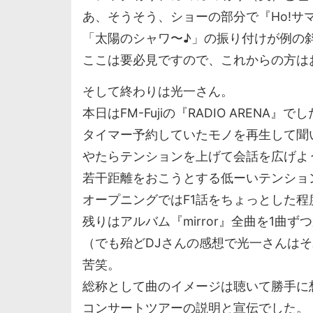
あ、そうそう、ショーの部分で『Ho!サ
「太陽のシャワ〜♪」の振り付けが例の
ここは要必見ですので、これからの方は
そして終わりは光一さん。
本日はFM-Fujiの『RADIO ARENA』で
タイマー予約していたモノを再生して聞
やたらテンションを上げて会話を広げよ
若干距離をおこうとする低ーいテンショ
オープニングではF1話をちょっとした程
残りはアルバム『mirror』全曲を1曲
（でも殆どDJさんの感想で光一さんは
苦笑。
総称として曲のイメージは聴いて勝手に
コンサートツアーの説明と宣伝でした。