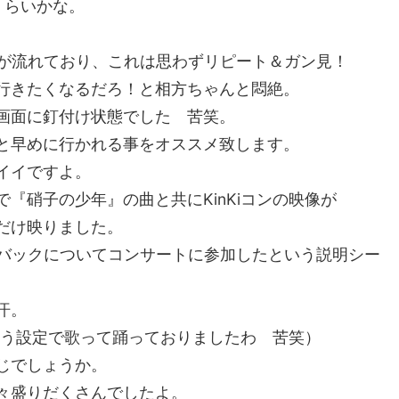
くらいかな。
。
映像が流れており、これは思わずリピート＆ガン見！
行きたくなるだろ！と相方ちゃんと悶絶。
画面に釘付け状態でした 苦笑。
と早めに行かれる事をオススメ致します。
イイですよ。
『硝子の少年』の曲と共にKinKiコンの映像が
だけ映りました。
のバックについてコンサートに参加したという説明シー
汗。
という設定で歌って踊っておりましたわ 苦笑）
じでしょうか。
々盛りだくさんでしたよ。