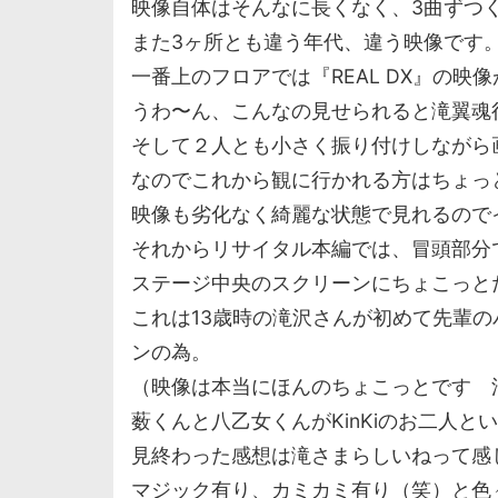
映像自体はそんなに長くなく、3曲ずつ
また3ヶ所とも違う年代、違う映像です
一番上のフロアでは『REAL DX』の
うわ〜ん、こんなの見せられると滝翼魂
そして２人とも小さく振り付けしながら
なのでこれから観に行かれる方はちょっ
映像も劣化なく綺麗な状態で見れるので
それからリサイタル本編では、冒頭部分で
ステージ中央のスクリーンにちょこっと
これは13歳時の滝沢さんが初めて先輩
ンの為。
（映像は本当にほんのちょこっとです 
薮くんと八乙女くんがKinKiのお二人
見終わった感想は滝さまらしいねって感
マジック有り、カミカミ有り（笑）と色