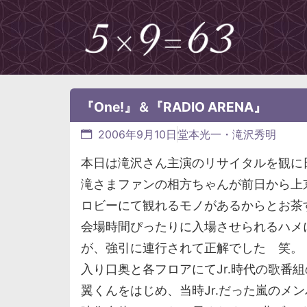
『One!』＆『RADIO ARENA』
2006年9月10日
堂本光一・滝沢秀明
本日は滝沢さん主演のリサイタルを観に
滝さまファンの相方ちゃんが前日から上
ロビーにて観れるモノがあるからとお茶
会場時間ぴったりに入場させられるハメに.
が、強引に連行されて正解でした 笑。
入り口奥と各フロアにてJr.時代の歌番
翼くんをはじめ、当時Jr.だった嵐のメ