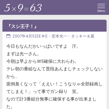
Menu
『スシ王子！』
2007年4月5日
E☆E・堂本光一・タッキー＆翼
今日もなんだかいっぱいですよ 汗。
まずは光一さん。
今朝は早よからWS確保に大わらわ。
テレ朝の番組なんて普段あんましチェックしない
から、
面倒臭くなって「ええい！こうなりゃ全部録画し
てしまえ！」って事でガン録り 笑。
なので計3番組分無事に確保する事が出来まし
た。