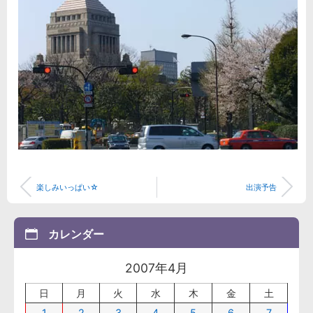
楽しみいっぱい☆
出演予告
カレンダー
2007年4月
日
月
火
水
木
金
土
1
2
3
4
5
6
7