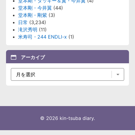
堂本剛・タッキー＆翼・今井翼
(4)
堂本剛・今井翼
(44)
堂本剛・剛紫
(3)
日常
(3,234)
滝沢秀明
(11)
米寿司・244 ENDLI-x
(1)
アーカイブ
© 2026 kin-tsuba diary.