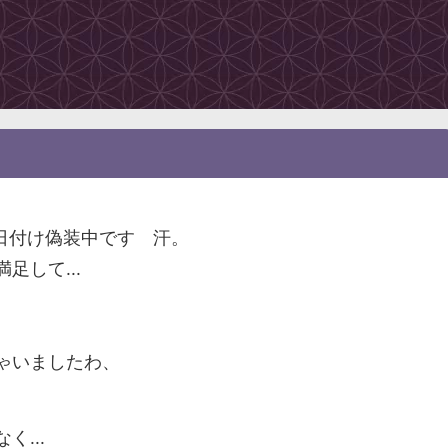
で日付け偽装中です 汗。
して...
、
ゃいましたわ、
...