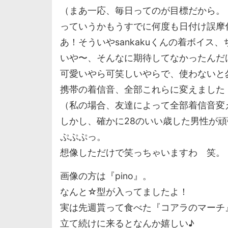
（まあ一応、毎日ってのが目標だから。
っていうかもうすでに何度も日付け誤摩
あ！そういやsankakuくんの着ボイス
いや〜、そんなに期待してなかったんだ
可愛いやら可笑しいやらで、使わないと
携帯の着信音、全部これらに変えました
（私の場合、友達によって全部着信音変
しかし、確かに28のいい歳した男性が頑
ぷぷぷっ。
想像しただけで笑っちゃいますわ 笑。
画像の方は『pino』。
なんと☆型が入ってましたよ！
実は先週貰って食べた『コアラのマーチ
立て続けに来るとなんか嬉しい♪