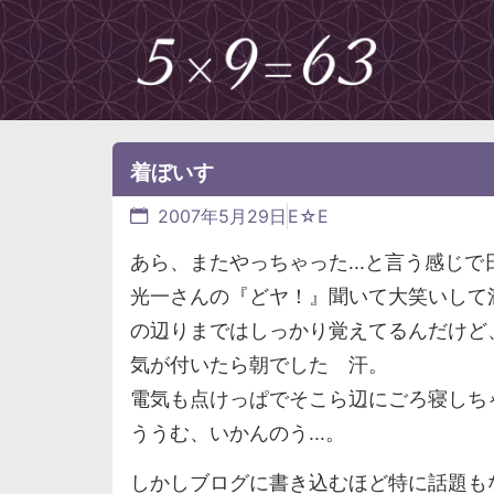
着ぼいす
2007年5月29日
E☆E
あら、またやっちゃった...と言う感じ
光一さんの『どヤ！』聞いて大笑いして満足
の辺りまではしっかり覚えてるんだけど
気が付いたら朝でした 汗。
電気も点けっぱでそこら辺にごろ寝しち
ううむ、いかんのう...。
しかしブログに書き込むほど特に話題もなく