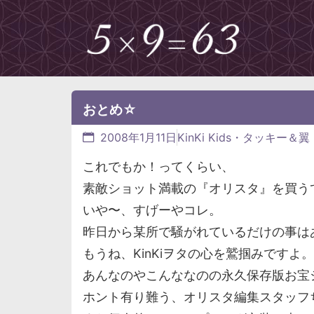
おとめ☆
2008年1月11日
KinKi Kids・タッキー＆翼
これでもか！ってくらい、
素敵ショット満載の『オリスタ』を買う
いや〜、すげーやコレ。
昨日から某所で騒がれているだけの事は
もうね、KinKiヲタの心を鷲掴みですよ。
あんなのやこんななのの永久保存版お宝
ホント有り難う、オリスタ編集スタッフ