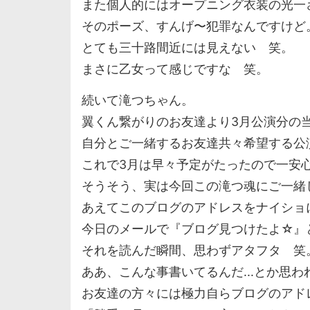
また個人的にはオープニング衣装の光一
そのポーズ、すんげ〜犯罪なんですけど
とても三十路間近には見えない 笑。
まさに乙女って感じですな 笑。
続いて滝つちゃん。
翼くん繋がりのお友達より3月公演分の
自分とご一緒するお友達共々希望する公
これで3月は早々予定がたったので一安
そうそう、実は今回この滝つ魂にご一緒
あえてこのブログのアドレスをナイショに
今日のメールで『ブログ見つけたよ☆』
それを読んだ瞬間、思わずアタフタ 笑
ああ、こんな事書いてるんだ...とか思
お友達の方々には極力自らブログのアド