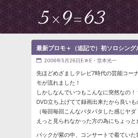
最新プロモ＋（追記で）初ソロシング
2006年5月26日
E☆E・堂本光一
先ほどめざましテレビ7時代の芸能コー
モが流れました！
しかしなんでいつもこんなに突然なの！
DVD立ち上げてて録画出来たから良いも
（毎回毎回こんなバタバタした感じヤダ
えっと見られなかった方の為にちょっとだ
バックが紫の中、コンサートで着ていた