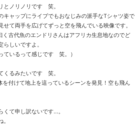
リとノリノリです 笑。
のキャップにライブでもおなじみの派手なTシャツ姿で
見せて両手を広げてずっと空を飛んでいる映像です。
ん曰く古代魚のエンドリさんはアフリカ生息地なのでど
定らしいですよ。
っているって感じです 笑。）
てくるみたいです 笑。
な身体を付けて地上を這っているシーンを発見！空も飛ん
くて申し訳ないです...。
ね。