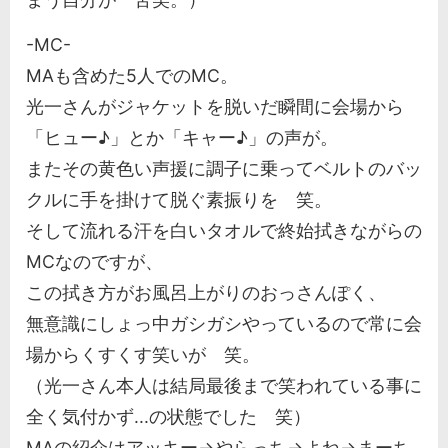
-MC-
MAも含めた5人でのMC。
光一さんがジャケットを脱いだ瞬間に会場から
「ヒュー♪」とか「キャー♪」の声が。
またその黄色い声援に調子に乗ってベルトのバッ
クルに手を掛けて脱ぐ素振りを 笑。
そして流れる汗を白いタオルで終始拭きながらの
MCなのですが、
この拭き方がお風呂上がりのおっさんぽく、
無意識にしょっ中ガシガシやっているので常に会
場からくすくす笑いが 笑。
（光一さん本人は結局最後まで笑われている事に
全く気付かず...の状態でした 笑）
MAの紹介はアッキー→やらっち→よね→まーち