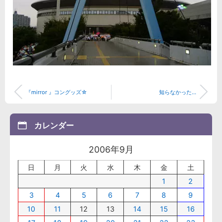
『mirror 』コングッズ☆
知らなかった...
カレンダー
2006年9月
日
月
火
水
木
金
土
1
2
3
4
5
6
7
8
9
10
11
12
13
14
15
16