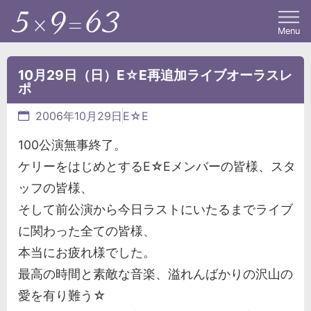
Menu
10月29日（日）E☆E再追加ライブオーラスレ
ポ
2006年10月29日
E☆E
100公演無事終了。
ケリーをはじめとするE☆Eメンバーの皆様、スタ
ッフの皆様、
そして前公演から今日ラストにいたるまでライブ
に関わった全ての皆様、
本当にお疲れ様でした。
最高の時間と素敵な音楽、溢れんばかりの沢山の
愛を有り難う☆