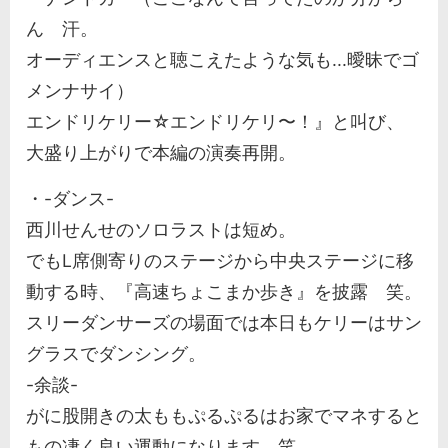
ん 汗。
オーディエンスと聴こえたような気も...曖昧でゴ
メンナサイ）
エンドリケリー☆エンドリケリ〜！』と叫び、
大盛り上がりで本編の演奏再開。
・-ダンス-
西川せんせのソロラストは短め。
でもL席側寄りのステージから中央ステージに移
動する時、『高速ちょこまか歩き』を披露 笑。
スリーダンサーズの場面では本日もケリーはサン
グラスでダンシング。
-余談-
がに股開きの太ももぷるぷるはお家でマネすると
もの凄く良い運動になります 笑。