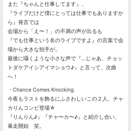
また『ちゃんと仕事してます』、
『ライブだけど僕にとっては仕事でもありますか
ら』発言では
会場から「え〜！」の不満の声が出るも
『でも仕事という名のライブですよ』の言葉で会
場から大きな拍手が。
最後に囁くような小さな声で『...じゃあ、チョッ
トダケアイシアイマショウ♪』と言って、次曲
へ！
・Chance Comes Knocking.
今夜もラストを飾るにふさわしいこの２人、チャ
カりんコンビ登場☆
『りんりん♪』『チャ〜カ〜♪』と紹介し合い、
暴走開始 笑。