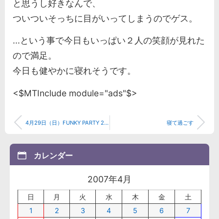
と思うし好きなんで、
ついついそっちに目がいってしまうのでゲス。
...という事で今日もいっぱい２人の笑顔が見れた
ので満足。
今日も健やかに寝れそうです。
<$MTInclude module="ads"$>
4月29日（日）FUNKY PARTY 2007 “Neo Africa Rainbow Ax”in The ENDLI. WATER TANK 2お台場レポ
寝て過ごす
カレンダー
2007年4月
日
月
火
水
木
金
土
1
2
3
4
5
6
7