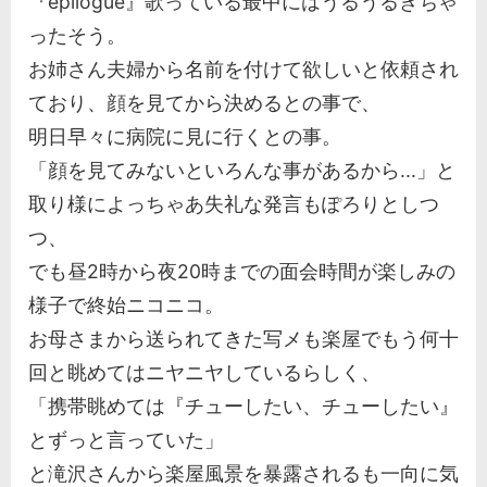
『epilogue』歌っている最中にはうるうるきちゃ
ったそう。
お姉さん夫婦から名前を付けて欲しいと依頼され
ており、顔を見てから決めるとの事で、
明日早々に病院に見に行くとの事。
「顔を見てみないといろんな事があるから...」と
取り様によっちゃあ失礼な発言もぽろりとしつ
つ、
でも昼2時から夜20時までの面会時間が楽しみの
様子で終始ニコニコ。
お母さまから送られてきた写メも楽屋でもう何十
回と眺めてはニヤニヤしているらしく、
「携帯眺めては『チューしたい、チューしたい』
とずっと言っていた」
と滝沢さんから楽屋風景を暴露されるも一向に気