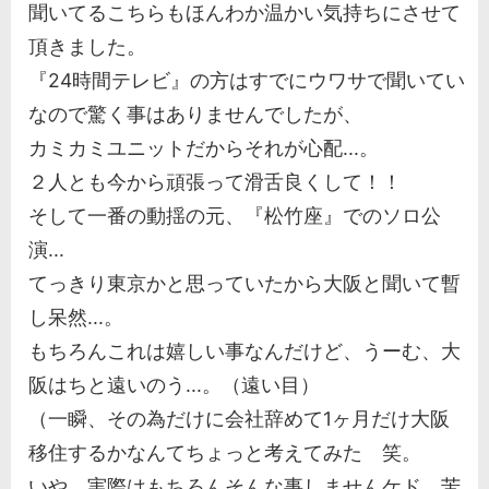
聞いてるこちらもほんわか温かい気持ちにさせて
頂きました。
『24時間テレビ』の方はすでにウワサで聞いてい
なので驚く事はありませんでしたが、
カミカミユニットだからそれが心配...。
２人とも今から頑張って滑舌良くして！！
そして一番の動揺の元、『松竹座』でのソロ公
演...
てっきり東京かと思っていたから大阪と聞いて暫
し呆然...。
もちろんこれは嬉しい事なんだけど、うーむ、大
阪はちと遠いのう...。（遠い目）
（一瞬、その為だけに会社辞めて1ヶ月だけ大阪
移住するかなんてちょっと考えてみた 笑。
いや、実際はもちろんそんな事しませんケド 苦