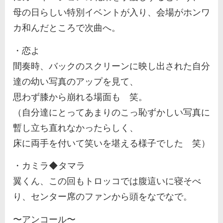
母の日らしい特別イベントが入り、会場がホンワ
カ和んだところで次曲へ。
・恋よ
間奏時、バックのスクリーンに映し出された自分
達の幼い写真のアップを見て、
思わず膝から崩れる場面も 笑。
（自分達にとってあまりのこっ恥ずかしい写真に
暫し立ち直れなかったらしく、
床に両手を付いて笑いを堪える様子でした 笑）
・カミラ◆タマラ
翼くん、この回もトロッコでは腹這いに寝そべ
り、センター席のファンから頭をなでなで。
〜アンコール〜