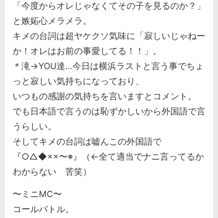
「今度からオレじゃなくてその子を見るのか？」
と嫉妬心メラメラ。
キメの台詞は超ヤケクソ気味に「寂しいじゃねー
か！オレはお前の事愛してる！！」。
＊滝→YOU達...今日は横浜ラストと言う事でちょ
っと寂しい気持ちになっており、
いつもの感謝の気持ちを言いますとコメント。
でも日本語で言うのは恥ずかしいから外国語で言
うらしい。
そしてキメの台詞は嘘んこの外国語で
『○△◆××〜※』（←全て適当でナニ言ってるか
わからない 苦笑）
〜ミニMC〜
コールバトル。