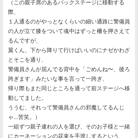
（この親子席のあるバックステージに移動する
際、
１人通るのがやっとなくらいの細い通路に警備員
の人が立て膝をついて魂中はずっと柵を押さえて
るんですが、
翼くん、下から降りて行けばいいのにナゼかわざ
とそこを通り、
警備員さんが屈んでる背中を「ごめんね〜、後ろ
跨ぎます」みたいな事を言って一跨ぎ、
帰り際もまた同じところを通って前ステージへ移
動してました。
ううむ、それって警備員さんの邪魔してるんじ
ゃ...苦笑。）
一組ずつ親子連れの人を選び、そのお子様と一緒
にカーネーションの花束を手渡しするという、