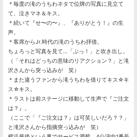
＊毎度の滝のうちわネタで位牌の写真に見立て
て、泣きマネ＆キス。
＊続いて『せ〜の〜』、『ありがとう！』の生
声。
＊客席からJr.時代の滝のうちわ拝借。
ちょろっと写真を見て...「ぷっ！」と吹き出し。
（「それはどっちの意味のリアクション？」と滝
沢さんから突っ込みが 笑）
＊また違うファンから滝うちわを借りてキス☆キ
ス☆キス。
＊ラストは前ステージに移動して生声で『ご注文
は？』。
（ここで「『ご注文は？』は可笑しいだろ？？」
と滝沢さんから指摘突っ込みが 笑）
横浜最後という事でサービス満載。4公演中1番長