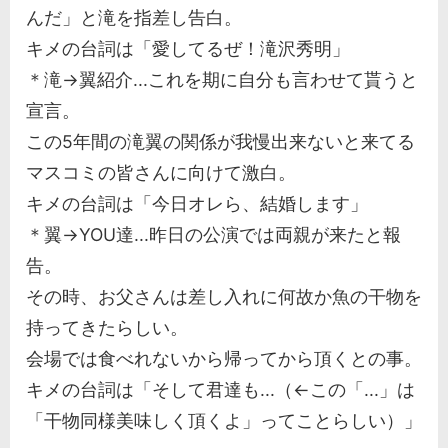
んだ」と滝を指差し告白。
キメの台詞は「愛してるぜ！滝沢秀明」
＊滝→翼紹介...これを期に自分も言わせて貰うと
宣言。
この5年間の滝翼の関係が我慢出来ないと来てる
マスコミの皆さんに向けて激白。
キメの台詞は「今日オレら、結婚します」
＊翼→YOU達...昨日の公演では両親が来たと報
告。
その時、お父さんは差し入れに何故か魚の干物を
持ってきたらしい。
会場では食べれないから帰ってから頂くとの事。
キメの台詞は「そして君達も...（←この「...」は
「干物同様美味しく頂くよ」ってことらしい）」