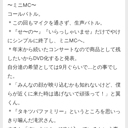
〜ミニMC〜
コールバトル。
＊この回もマイクを通さず、生声バトル。
＊『せ〜の〜』『いらっしゃいませ』だけでやけ
にシンプルに終了し、ミニMCへ。
＊年末から続いたコンサートなので商品として残
したいからDVD化すると発表。
自分達の希望としては9月ぐらいで...との事でし
た。
＊「みんなの顔が映り込むかも知れないけど、僕
らが近くに来た時は逃げないで頑張って！」と翼
くん。
＊『タキツバファミリー』というところを思いっ
きり噛んだ滝沢さん。