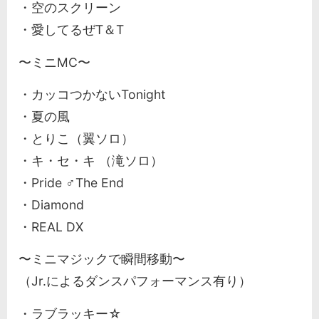
・空のスクリーン
・愛してるぜT＆T
〜ミニMC〜
・カッコつかないTonight
・夏の風
・とりこ（翼ソロ）
・キ・セ・キ （滝ソロ）
・Pride ♂The End
・Diamond
・REAL DX
〜ミニマジックで瞬間移動〜
（Jr.によるダンスパフォーマンス有り）
・ラブラッキー☆