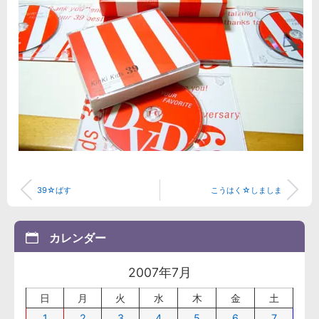
39☆ばす
こうはく☆しましま
カレンダー
2007年7月
日
月
火
水
木
金
土
1
2
3
4
5
6
7