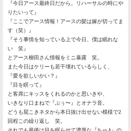
『今日アース最終日だから。リハーサルの時にや
りたいって』
『ここでアース情報！アースの髪は嫁が切ってま
す（笑）』
『そう事情を知っている上で今日、僕は眠れな
い 笑』
とアース柳田さん情報をミニ暴露 笑。
また今日はケリーも若干壊れているらしく、
『愛を欲しいかい？』
『目を瞑って』
と客席にキッスをくれるのかと思いきや、
いきなり口まねで『ぷぅ〜』とオナラ音。
どうも屁こきネタから本日抜け出せない模様で2
回程この繰り返し 笑。
それでも最後は目を瞑らせて濃厚な『ちゅ♪』の