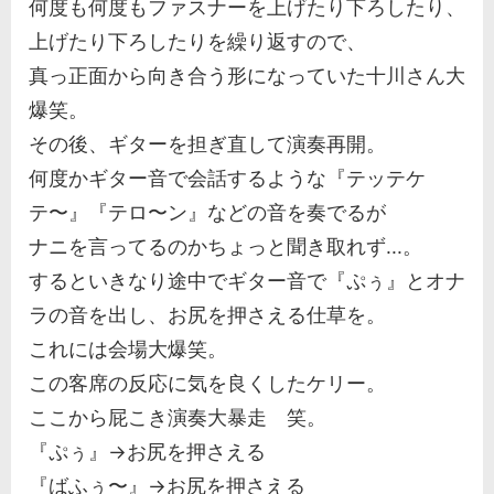
何度も何度もファスナーを上げたり下ろしたり、
上げたり下ろしたりを繰り返すので、
真っ正面から向き合う形になっていた十川さん大
爆笑。
その後、ギターを担ぎ直して演奏再開。
何度かギター音で会話するような『テッテケ
テ〜』『テロ〜ン』などの音を奏でるが
ナニを言ってるのかちょっと聞き取れず...。
するといきなり途中でギター音で『ぷぅ』とオナ
ラの音を出し、お尻を押さえる仕草を。
これには会場大爆笑。
この客席の反応に気を良くしたケリー。
ここから屁こき演奏大暴走 笑。
『ぷぅ』→お尻を押さえる
『ばふぅ〜』→お尻を押さえる