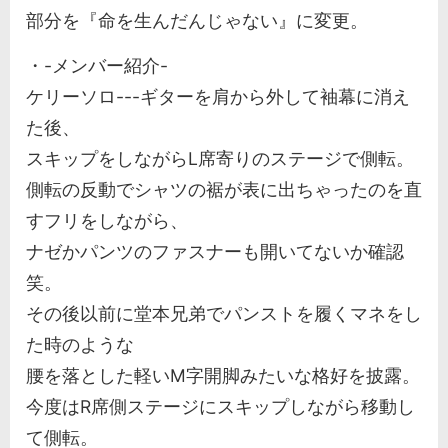
部分を『命を生んだんじゃない』に変更。
・-メンバー紹介-
ケリーソロ---ギターを肩から外して袖幕に消え
た後、
スキップをしながらL席寄りのステージで側転。
側転の反動でシャツの裾が表に出ちゃったのを直
すフリをしながら、
ナゼかパンツのファスナーも開いてないか確認
笑。
その後以前に堂本兄弟でパンストを履くマネをし
た時のような
腰を落とした軽いM字開脚みたいな格好を披露。
今度はR席側ステージにスキップしながら移動し
て側転。