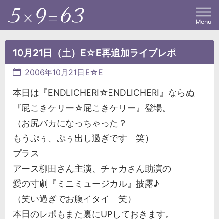
Menu
10月21日（土）E☆E再追加ライブレポ
2006年10月21日
E☆E
本日は『ENDLICHERI☆ENDLICHERI』ならぬ
『屁こきケリー☆屁こきケリー』登場。
（お尻バカになっちゃった？
もうぷぅ、ぷぅ出し過ぎです 笑）
プラス
アース柳田さん主演、チャカさん助演の
愛の寸劇『ミニミュージカル』披露♪
（笑い過ぎでお腹イタイ 笑）
本日のレポもまた裏にUPしておきます。