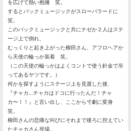
を広げて熱い抱擁 笑。
するとパックミュージックがスローバラードに
笑。
このバックミュージックと共にナゼか２人はステ
ージ上で倒れ、
むっくりと起き上がった柳田さん、アフロヘアか
ら天使の輪っか装着 笑。
（この天使の輪っかはよくコントで使う針金で吊
ってあるヤツです。）
何かを探すようにステージ上を見渡した後、
『チャカ...チャカはドコに行ったんだ！チャ
カ〜！！』と言い出し、ここから寸劇に変身
笑。
柳田さんの悲痛な叫びにそれまで後ろに控えてい
たチャカさん登場。