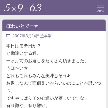
Menu
ほわいとでー☆
2007年3月14日
堂本剛
本日はモテ日か？
と勘違いする程、
一ヶ月前のお返しをたくさん頂きました。
うほ〜い☆
どれもこれもみんな美味しそう♪
お返しなんて面倒臭いからいいのに...とか思いつ
つ、
でもやっぱりその心遣いが嬉しいですな。
有り難や、有り難や。