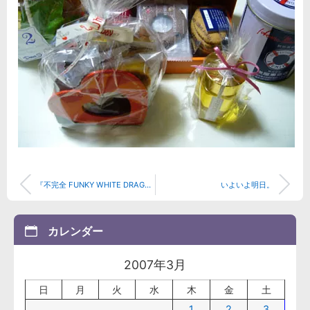
『不完全 FUNKY WHITE DRAGON 』 -追記アリ-
いよいよ明日。
カレンダー
2007年3月
日
月
火
水
木
金
土
1
2
3