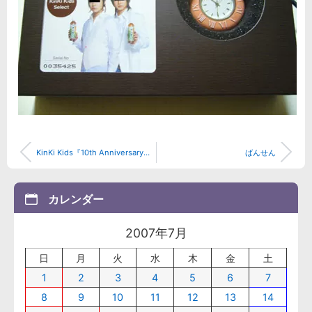
KinKi Kids『10th Anniversary』inTOKYO DOMEレポ -まだ未完-
ばんせん
カレンダー
2007年7月
日
月
火
水
木
金
土
1
2
3
4
5
6
7
8
9
10
11
12
13
14