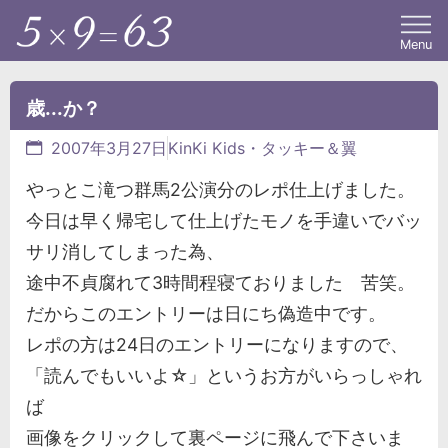
Menu
歳...か？
2007年3月27日
KinKi Kids・タッキー＆翼
やっとこ滝つ群馬2公演分のレポ仕上げました。
今日は早く帰宅して仕上げたモノを手違いでバッ
サリ消してしまった為、
途中不貞腐れて3時間程寝ておりました 苦笑。
だからこのエントリーは日にち偽造中です。
レポの方は24日のエントリーになりますので、
「読んでもいいよ☆」というお方がいらっしゃれ
ば
画像をクリックして裏ページに飛んで下さいま