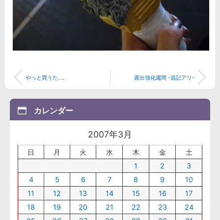
やっと買うた...。
露出強化週間 -追記アリ-
カレンダー
2007年3月
日
月
火
水
木
金
土
1
2
3
4
5
6
7
8
9
10
11
12
13
14
15
16
17
18
19
20
21
22
23
24