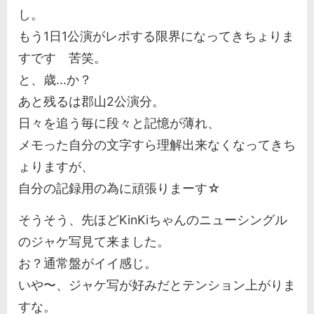
し。
もう1日1公演がレポする限界になってきちょりま
すです 苦笑。
と、歳...か？
あと残るは郡山2公演分。
日々を追う毎に段々と記憶が薄れ、
メモった自分の文字すら理解出来なくなってきち
ょりますが、
自分の記録用の為に頑張りまーす☆
そうそう、先ほどKinKiちゃんのニューシングル
のジャケ写見て来ました。
お？通常盤がイイ感じ。
いや〜、ジャケ写が好みだとテンション上がりま
すな。