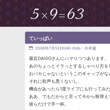
ていっぱい
2008年7月5日
KinKi Kids・今井翼
最近DAIGOさんにハマりつつあります。
あのちょっとイラっとするしゃべり方を
おバカじゃないというこのギャップがな
それに歌声も悪くないし、
機会があったら1度ライブにも行ってみ
ああ、でもだからと言って今から鞍替え
彼らだけで手一杯。