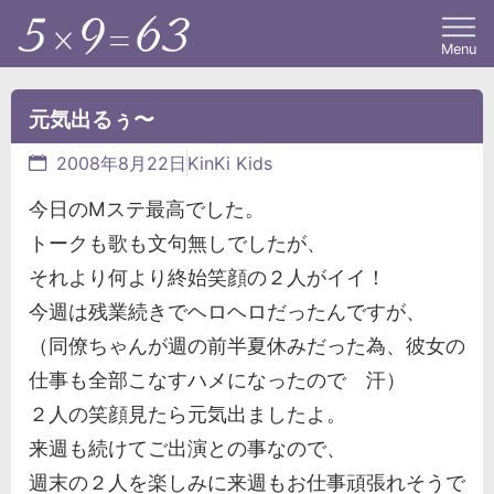
Menu
元気出るぅ〜
2008年8月22日
KinKi Kids
今日のMステ最高でした。
トークも歌も文句無しでしたが、
それより何より終始笑顔の２人がイイ！
今週は残業続きでヘロヘロだったんですが、
（同僚ちゃんが週の前半夏休みだった為、彼女の
仕事も全部こなすハメになったので 汗）
２人の笑顔見たら元気出ましたよ。
来週も続けてご出演との事なので、
週末の２人を楽しみに来週もお仕事頑張れそうで