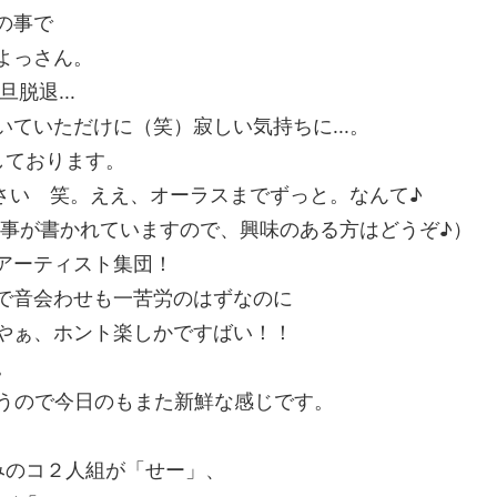
の事で
よっさん。
脱退...
ていただけに（笑）寂しい気持ちに...。
しております。
下さい 笑。ええ、オーラスまでずっと。なんて♪
の事が書かれていますので、興味のある方はどうぞ♪）
アーティスト集団！
で音会わせも一苦労のはずなのに
やぁ、ホント楽しかですばい！！
。
違うので今日のもまた新鮮な感じです。
るみのコ２人組が「せー」、