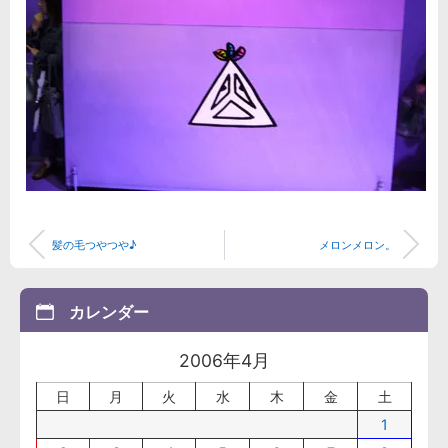
髪の毛つやつや♪
メロンメロン。
カレンダー
2006年4月
日
月
火
水
木
金
土
1