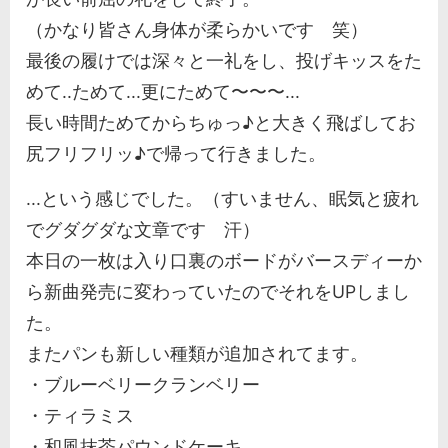
（かなり皆さん身体が柔らかいです 笑）
最後の履けでは深々と一礼をし、投げキッスをた
めて..ためて...更にためて〜〜〜...
長い時間ためてからちゅっ♪と大きく飛ばしてお
尻フリフリッ♪で帰って行きました。
...という感じでした。（すいません、眠気と疲れ
でグダグダな文章です 汗）
本日の一枚は入り口裏のボードがバースディーか
ら新曲発売に変わっていたのでそれをUPしまし
た。
またパンも新しい種類が追加されてます。
・ブルーベリークランベリー
・ティラミス
・和風抹茶パウンドケーキ