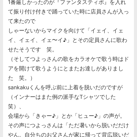
1番厳しかったのが『ファンタスティポ』を入れ
て振り付け付きで踊っていた時に店員さんが入っ
て来たので
しゃーないからマイクを向けて「イェイ、イェ
イ、イェイ、イェ〜イ♪」とその定員さんに歌わ
せたそうです 笑。
（そしてつよっさんの歌をカラオケで歌う時はド
アを開けて歌うようにとまたお達しがありまし
た 笑。）
sankakuくんを呼ぶ前に上着を脱いだのですが
（インナーはまた例の派手なTシャツでした
笑）、
会場から「きゃー♪」とか「ヒュー♪」の声が。
その声につよっさんは「ただ暑いから脱いだだけ
やん。自分ちのお父さんが家に帰って背広脱いだ