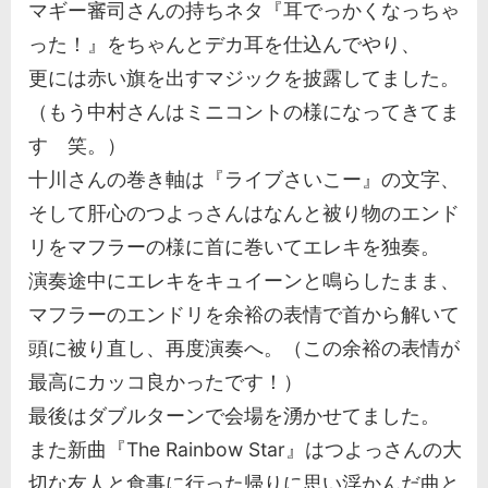
マギー審司さんの持ちネタ『耳でっかくなっちゃ
った！』をちゃんとデカ耳を仕込んでやり、
更には赤い旗を出すマジックを披露してました。
（もう中村さんはミニコントの様になってきてま
す 笑。）
十川さんの巻き軸は『ライブさいこー』の文字、
そして肝心のつよっさんはなんと被り物のエンド
リをマフラーの様に首に巻いてエレキを独奏。
演奏途中にエレキをキュイーンと鳴らしたまま、
マフラーのエンドリを余裕の表情で首から解いて
頭に被り直し、再度演奏へ。（この余裕の表情が
最高にカッコ良かったです！）
最後はダブルターンで会場を湧かせてました。
また新曲『The Rainbow Star』はつよっさんの大
切な友人と食事に行った帰りに思い浮かんだ曲と