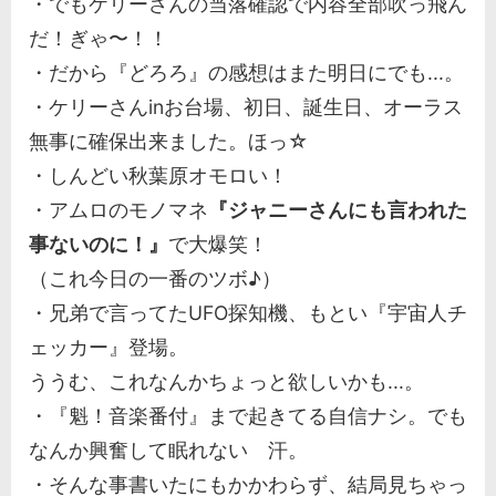
・でもケリーさんの当落確認で内容全部吹っ飛ん
だ！ぎゃ〜！！
・だから『どろろ』の感想はまた明日にでも...。
・ケリーさんinお台場、初日、誕生日、オーラス
無事に確保出来ました。ほっ☆
・しんどい秋葉原オモロい！
・アムロのモノマネ
『ジャニーさんにも言われた
事ないのに！』
で大爆笑！
（これ今日の一番のツボ♪）
・兄弟で言ってたUFO探知機、もとい『宇宙人チ
ェッカー』登場。
ううむ、これなんかちょっと欲しいかも...。
・『魁！音楽番付』まで起きてる自信ナシ。でも
なんか興奮して眠れない 汗。
・そんな事書いたにもかかわらず、結局見ちゃっ