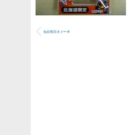
仙台初日オメ〜☆