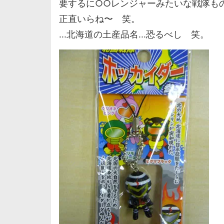
要するに○○レンジャーみたいな戦隊も
正直いらね〜 笑。
...北海道の土産品名...恐るべし 笑。