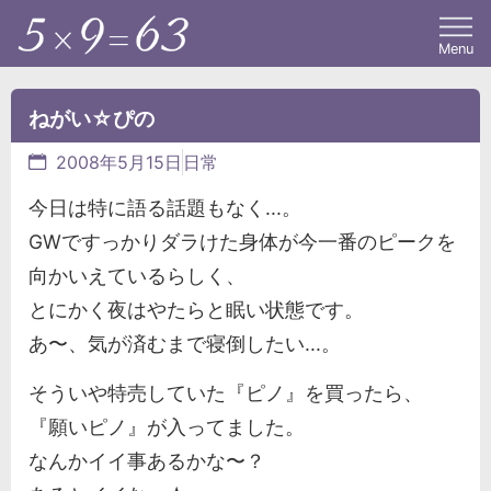
Menu
ねがい☆ぴの
2008年5月15日
日常
今日は特に語る話題もなく...。
GWですっかりダラけた身体が今一番のピークを
向かいえているらしく、
とにかく夜はやたらと眠い状態です。
あ〜、気が済むまで寝倒したい...。
そういや特売していた『ピノ』を買ったら、
『願いピノ』が入ってました。
なんかイイ事あるかな〜？