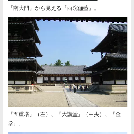
『南大門』から見える『西院伽藍』。
『五重塔』（左）、『大講堂』（中央）、『金
堂』。