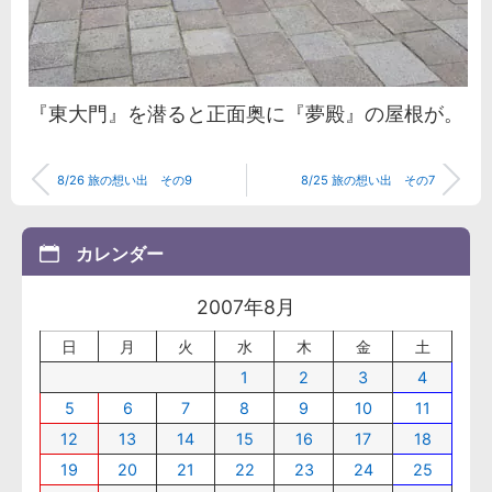
『東大門』を潜ると正面奥に『夢殿』の屋根が。
8/26 旅の想い出 その9
8/25 旅の想い出 その7
カレンダー
2007年8月
日
月
火
水
木
金
土
1
2
3
4
5
6
7
8
9
10
11
12
13
14
15
16
17
18
19
20
21
22
23
24
25