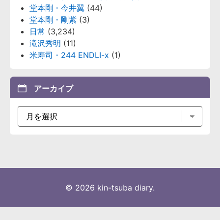
堂本剛・今井翼
(44)
堂本剛・剛紫
(3)
日常
(3,234)
滝沢秀明
(11)
米寿司・244 ENDLI-x
(1)
アーカイブ
© 2026 kin-tsuba diary.